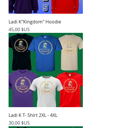
Ladi K"Kingdom" Hoodie
Prix
45,00 $US
Ladi K T- Shirt 2XL - 4XL
Prix
30,00 $US