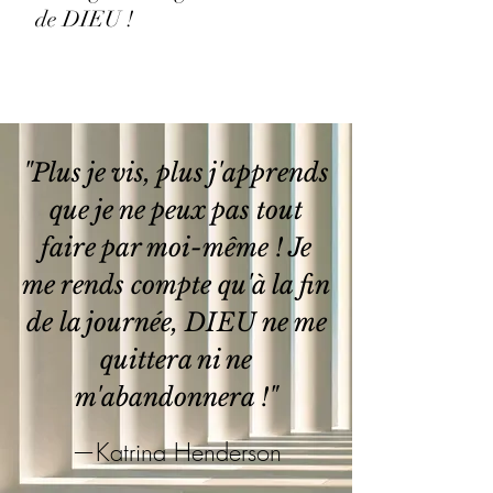
de DIEU !
"Plus je vis, plus j'apprends
que je ne peux pas tout
faire par moi-même ! Je
me rends compte qu'à la fin
de la journée, DIEU ne me
quittera ni ne
m'abandonnera !"
—Katrina Henderson