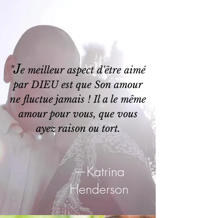
J
"
e meilleur aspect d'être aimé
par DIEU est que Son amour
ne fluctue jamais ! Il a le même
amour pour vous, que vous
ayez raison ou tort.
—Katrina
Henderson